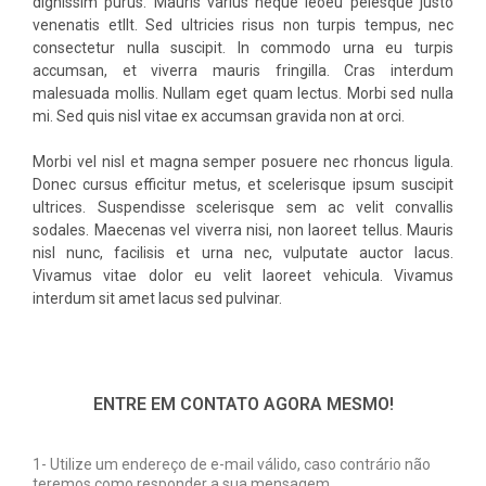
dignissim purus. Mauris varius neque leoeu pelesque justo
venenatis etllt. Sed ultricies risus non turpis tempus, nec
consectetur nulla suscipit. In commodo urna eu turpis
accumsan, et viverra mauris fringilla. Cras interdum
malesuada mollis. Nullam eget quam lectus. Morbi sed nulla
mi. Sed quis nisl vitae ex accumsan gravida non at orci.
Morbi vel nisl et magna semper posuere nec rhoncus ligula.
Donec cursus efficitur metus, et scelerisque ipsum suscipit
ultrices. Suspendisse scelerisque sem ac velit convallis
sodales. Maecenas vel viverra nisi, non laoreet tellus. Mauris
nisl nunc, facilisis et urna nec, vulputate auctor lacus.
Vivamus vitae dolor eu velit laoreet vehicula. Vivamus
interdum sit amet lacus sed pulvinar.
ENTRE EM CONTATO AGORA MESMO!
1- Utilize um endereço de e-mail válido, caso contrário não
teremos como responder a sua mensagem.