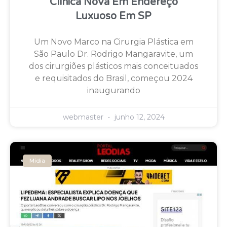
Clínica Nova Em Endereço
Luxuoso Em SP
Um Novo Marco na Cirurgia Plástica em
São Paulo Dr. Rodrigo Mangaravite, um
dos cirurgiões plásticos mais conceituados
e requisitados do Brasil, começou 2024
inaugurando
webmaster
junho 12, 2024
Mídia